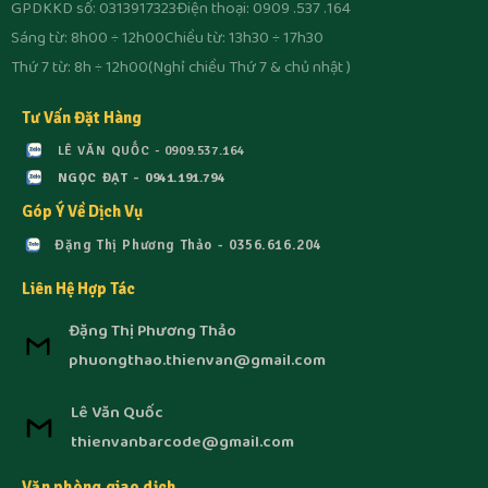
GPDKKD số: 0313917323
Điện thoại: 0909 .537 .164
Sáng từ: 8h00 ÷ 12h00
Chiều từ: 13h30 ÷ 17h30
Thứ 7 từ: 8h ÷ 12h00
(Nghỉ chiều Thứ 7 & chủ nhật )
Tư Vấn Đặt Hàng
LÊ VĂN QUỐC - 0909.537.164
NGỌC ĐẠT - 0941.191.794
Góp Ý Về Dịch Vụ
Đặng Thị Phương Thảo - 0356.616.204
Liên Hệ Hợp Tác
Đặng Thị Phương Thảo
phuongthao.thienvan@gmail.com
Lê Văn Quốc
thienvanbarcode@gmail.com
Văn phòng giao dịch