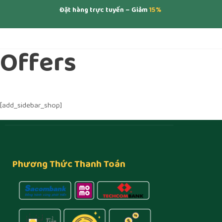
Đặt hàng trực tuyến – Giảm
15%
Offers
[add_sidebar_shop]
Phương Thức Thanh Toán