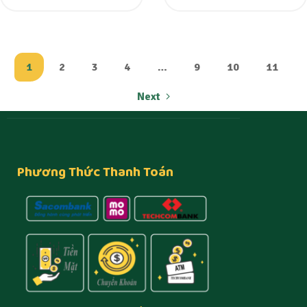
1
2
3
4
…
9
10
11
Next
Phương Thức Thanh Toán