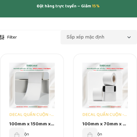
Đặt hàng trực tuyến – Giảm
15%
Filter
DECAL QUẤN CUỘN -
DECAL QUẤN CUỘN -
,
,
BẾ TRẮNG
NHÃN DÁN
BẾ TRẮNG
NHÃN DÁN
100mm x 150mm x 1
100mm x 70mm x 1
DECAL - DẠNG CUỘN
DECAL - DẠNG CUỘN
Tem Ngang – Decal
Tem Ngang – Decal
Unit:
Cuộn
Unit:
Cuộn