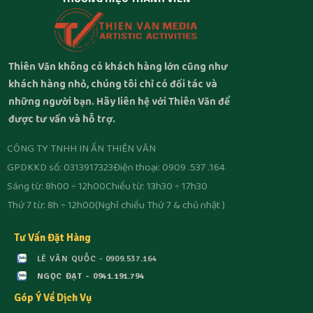
Thiên Văn không có khách hàng lớn cũng như
khách hàng nhỏ, chúng tôi chỉ có đối tác và
những người bạn. Hãy liên hệ với Thiên Văn để
được tư vấn và hỗ trợ.
CÔNG TY TNHH IN ẤN THIÊN VĂN
GPDKKD số: 0313917323
Điện thoại: 0909 .537 .164
Sáng từ: 8h00 ÷ 12h00
Chiều từ: 13h30 ÷ 17h30
Thứ 7 từ: 8h ÷ 12h00
(Nghỉ chiều Thứ 7 & chủ nhật )
Tư Vấn Đặt Hàng
LÊ VĂN QUỐC - 0909.537.164
NGỌC ĐẠT - 0941.191.794
Góp Ý Về Dịch Vụ