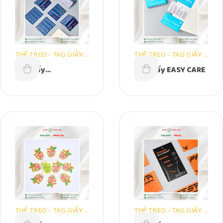
THẺ TREO - TAG GIẤY -
THẺ TREO - TAG GIẤY -
THIÊN VĂN GROUP
THIÊN VĂN GROUP
Tag giấy
Tag Giấy EASY CARE
ALLROUNDER Xanh
THẺ TREO - TAG GIẤY -
THẺ TREO - TAG GIẤY -
THIÊN VĂN GROUP
THIÊN VĂN GROUP