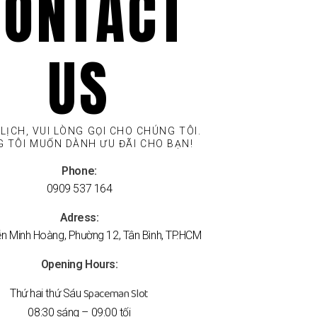
CONTACT
US​
 LỊCH, VUI LÒNG GỌI CHO CHÚNG TÔI.
 TÔI MUỐN DÀNH ƯU ĐÃI CHO BẠN!​
Phone:
0909 537 164
Adress:
n Minh Hoàng, Phường 12, Tân Bình, TP.HCM
Opening Hours:
Spaceman Slot
Thứ hai thứ Sáu
08:30 sáng – 09:00 tối