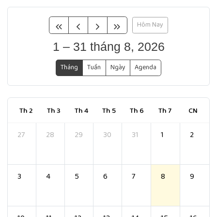
Hôm Nay
1 – 31 tháng 8, 2026
Tháng
Tuần
Ngày
Agenda
Th 2
Th 3
Th 4
Th 5
Th 6
Th 7
CN
27
28
29
30
31
1
2
3
4
5
6
7
8
9