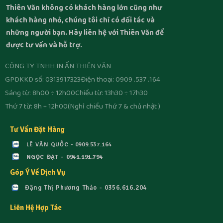
Thiên Văn không có khách hàng lớn cũng như
khách hàng nhỏ, chúng tôi chỉ có đối tác và
những người bạn. Hãy liên hệ với Thiên Văn để
được tư vấn và hỗ trợ.
CÔNG TY TNHH IN ẤN THIÊN VĂN
GPDKKD số: 0313917323
Điện thoại: 0909 .537 .164
Sáng từ: 8h00 ÷ 12h00
Chiều từ: 13h30 ÷ 17h30
Thứ 7 từ: 8h ÷ 12h00
(Nghỉ chiều Thứ 7 & chủ nhật )
Tư Vấn Đặt Hàng
LÊ VĂN QUỐC - 0909.537.164
NGỌC ĐẠT - 0941.191.794
Góp Ý Về Dịch Vụ
Đặng Thị Phương Thảo - 0356.616.204
Liên Hệ Hợp Tác