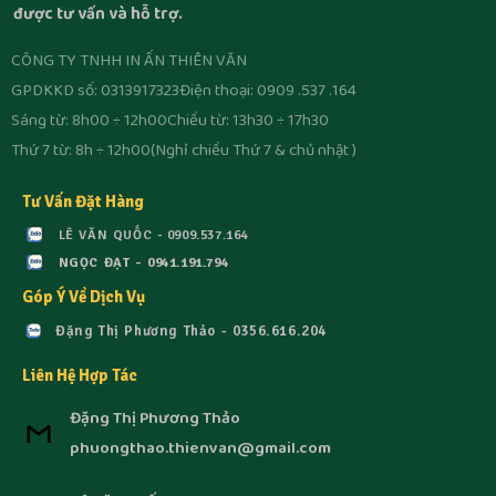
được tư vấn và hỗ trợ.
CÔNG TY TNHH IN ẤN THIÊN VĂN
GPDKKD số: 0313917323
Điện thoại: 0909 .537 .164
Sáng từ: 8h00 ÷ 12h00
Chiều từ: 13h30 ÷ 17h30
Thứ 7 từ: 8h ÷ 12h00
(Nghỉ chiều Thứ 7 & chủ nhật )
Tư Vấn Đặt Hàng
LÊ VĂN QUỐC - 0909.537.164
NGỌC ĐẠT - 0941.191.794
Góp Ý Về Dịch Vụ
Đặng Thị Phương Thảo - 0356.616.204
Liên Hệ Hợp Tác
Đặng Thị Phương Thảo
phuongthao.thienvan@gmail.com