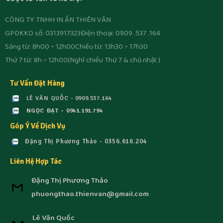
CÔNG TY TNHH IN ẤN THIÊN VĂN
GPDKKD số: 0313917323
Điện thoại: 0909 .537 .164
Sáng từ: 8h00 ÷ 12h00
Chiều từ: 13h30 ÷ 17h30
Thứ 7 từ: 8h ÷ 12h00
(Nghỉ chiều Thứ 7 & chủ nhật )
Tư Vấn Đặt Hàng
LÊ VĂN QUỐC - 0909.537.164
NGỌC ĐẠT - 0941.191.794
Góp Ý Về Dịch Vụ
Đặng Thị Phương Thảo - 0356.616.204
Liên Hệ Hợp Tác
Đặng Thị Phương Thảo
phuongthao.thienvan@gmail.com
Lê Văn Quốc