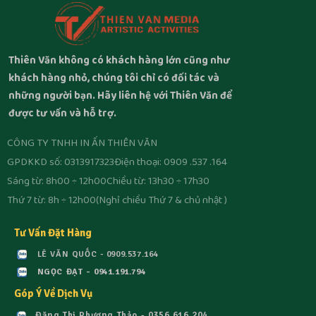
Thiên Văn không có khách hàng lớn cũng như
khách hàng nhỏ, chúng tôi chỉ có đối tác và
những người bạn. Hãy liên hệ với Thiên Văn để
được tư vấn và hỗ trợ.
CÔNG TY TNHH IN ẤN THIÊN VĂN
GPDKKD số: 0313917323
Điện thoại: 0909 .537 .164
Sáng từ: 8h00 ÷ 12h00
Chiều từ: 13h30 ÷ 17h30
Thứ 7 từ: 8h ÷ 12h00
(Nghỉ chiều Thứ 7 & chủ nhật )
Tư Vấn Đặt Hàng
LÊ VĂN QUỐC - 0909.537.164
NGỌC ĐẠT - 0941.191.794
Góp Ý Về Dịch Vụ
Đặng Thị Phương Thảo - 0356.616.204