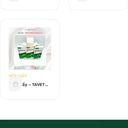
Liquid 140mm x
210mm x 90mm x
80mm x 40mm
25mm
HỘP GIẤY
Hộp Giấy – TAVET
AMOXI-TAX 15% L.A
– KÍCH THƯỚC
THEO YÊU CẦU