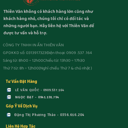
Thiên Văn không có khách hàng lớn cũng như
khách hàng nhỏ, chúng tôi chỉ có đối tác và
những người bạn. Hãy liên hệ với Thiên Văn để
được tư vấn và hỗ trợ.
CÔNG TY TNHH IN ẤN THIÊN VĂN
GPDKKD số: 0313917323
Điện thoại: 0909 .537 .164
Sáng từ: 8h00 ÷ 12h00
Chiều từ: 13h30 ÷ 17h30
Thứ 7 từ: 8h ÷ 12h00
(Nghỉ chiều Thứ 7 & chủ nhật )
Tư Vấn Đặt Hàng
LÊ VĂN QUỐC - 0909.537.164
NGỌC ĐẠT - 0941.191.794
Góp Ý Về Dịch Vụ
Đặng Thị Phương Thảo - 0356.616.204
Liên Hệ Hợp Tác