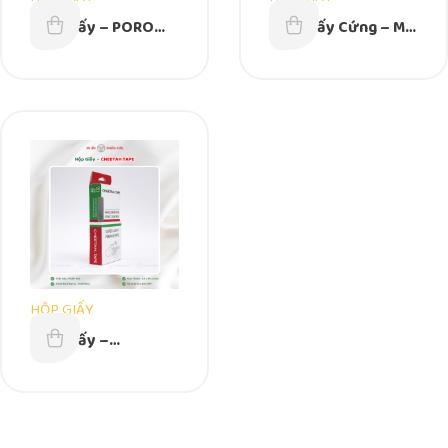
Hộp Giấy – PORO
Hộp Giấy Cứng – MR
PORO – 185mm x
SIMPLE – Kích
185mm x 40mm
Thước Theo Yêu Cầu
HỘP GIẤY
Hộp Giấy –
CHEETAH TAPE –
85mm x 180mm x
35mm