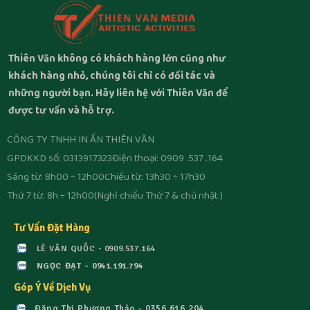
Thiên Văn không có khách hàng lớn cũng như
khách hàng nhỏ, chúng tôi chỉ có đối tác và
những người bạn. Hãy liên hệ với Thiên Văn để
được tư vấn và hỗ trợ.
CÔNG TY TNHH IN ẤN THIÊN VĂN
GPDKKD số: 0313917323
Điện thoại: 0909 .537 .164
Sáng từ: 8h00 ÷ 12h00
Chiều từ: 13h30 ÷ 17h30
Thứ 7 từ: 8h ÷ 12h00
(Nghỉ chiều Thứ 7 & chủ nhật )
Tư Vấn Đặt Hàng
LÊ VĂN QUỐC - 0909.537.164
NGỌC ĐẠT - 0941.191.794
Góp Ý Về Dịch Vụ
Đặng Thị Phương Thảo - 0356.616.204