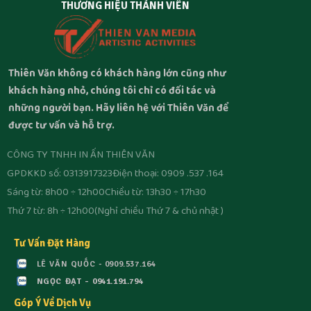
THƯƠNG HIỆU THÀNH VIÊN
Thiên Văn không có khách hàng lớn cũng như
khách hàng nhỏ, chúng tôi chỉ có đối tác và
những người bạn. Hãy liên hệ với Thiên Văn để
được tư vấn và hỗ trợ.
CÔNG TY TNHH IN ẤN THIÊN VĂN
GPDKKD số: 0313917323
Điện thoại: 0909 .537 .164
Sáng từ: 8h00 ÷ 12h00
Chiều từ: 13h30 ÷ 17h30
Thứ 7 từ: 8h ÷ 12h00
(Nghỉ chiều Thứ 7 & chủ nhật )
Tư Vấn Đặt Hàng
LÊ VĂN QUỐC - 0909.537.164
NGỌC ĐẠT - 0941.191.794
Góp Ý Về Dịch Vụ