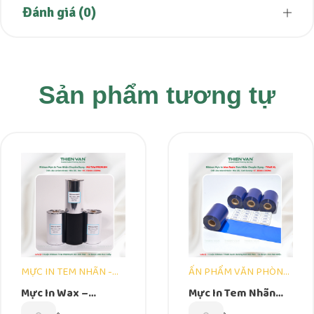
Đánh giá (0)
Sản phẩm tương tự
,
MỰC IN TEM NHÃN -
ẤN PHẨM VĂN PHÒNG
RIBBON
SHOP ONLINE - THIÊN
Mực In Wax –
Mực In Tem Nhãn
,
VĂN GROUP
MỰC IN
Ribbon Tem Nhãn
Waxresin Màu Xanh