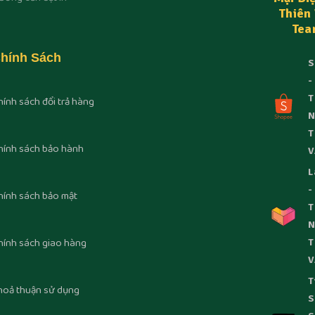
Thiên
Tea
hính Sách
S
-
T
hính sách đổi trả hàng
T
hính sách bảo hành
V
L
-
hính sách bảo mật
T
hính sách giao hàng
T
V
T
hoả thuận sử dụng
S