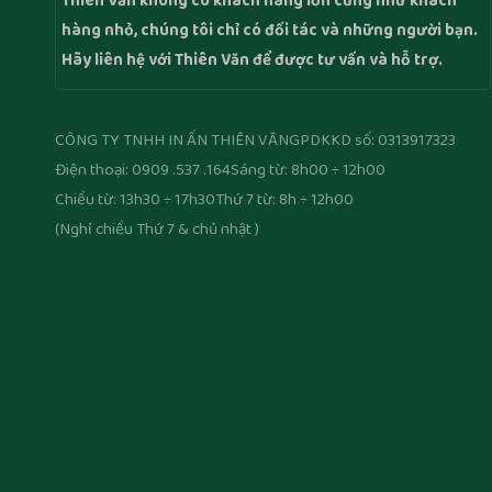
Thiên Văn không có khách hàng lớn cũng như khách
hàng nhỏ, chúng tôi chỉ có đối tác và những người bạn.
Hãy liên hệ với Thiên Văn để được tư vấn và hỗ trợ.
CÔNG TY TNHH IN ẤN THIÊN VĂN
GPDKKD số: 0313917323
Điện thoại: 0909 .537 .164
Sáng từ: 8h00 ÷ 12h00
Chiều từ: 13h30 ÷ 17h30
Thứ 7 từ: 8h ÷ 12h00
(Nghỉ chiều Thứ 7 & chủ nhật )