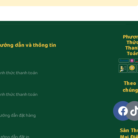
Phươ
Thứ
ướng dẫn và thông tin
Than
Toá
ình thức thanh toán
Theo 
chúng
ình thức thanh toán
ướng dẫn đặt hàng
Sàn Th
ướng dẫn đặt in
Mại Đi