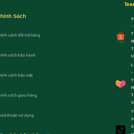
Tea
hính Sách
S
-
T
hính sách đổi trả hàng
T
hính sách bảo hành
V
L
-
hính sách bảo mật
T
hính sách giao hàng
T
V
T
hoả thuận sử dụng
S
S
i