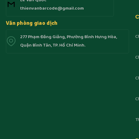
Lê Văn Quốc
thienvanbarcode@gmail.com
C
Văn phòng giao dịch
C
277 Phạm Đăng Giảng, Phường Bình Hưng Hòa,
Quận Bình Tân, TP. Hồ Chí Minh.
C
C
C
T