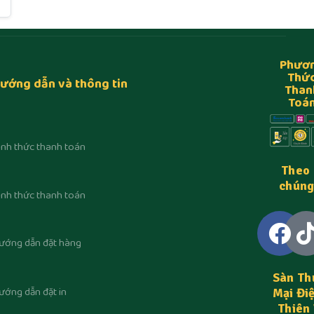
Phươ
Thứ
ướng dẫn và thông tin
Than
Toá
ình thức thanh toán
Theo 
chúng
ình thức thanh toán
ướng dẫn đặt hàng
Sàn Th
ướng dẫn đặt in
Mại Đi
Thiên