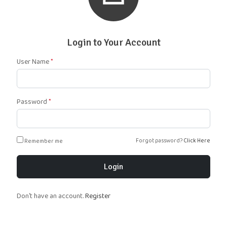
Login to Your Account
User Name
*
Password
*
Forgot password?
Remember me
Click Here
Login
Don't have an account.
Register