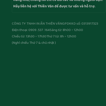
hàng nhỏ, chúng tôi chỉ có đối tác và những người bạn.
Hãy liên hệ với Thiên Văn để được tư vấn và hỗ trợ.
CÔNG TY TNHH IN ẤN THIÊN VĂN
GPDKKD số: 0313917323
Điện thoại: 0909 .537 .164
Sáng từ: 8h00 ÷ 12h00
Chiều từ: 13h30 ÷ 17h30
Thứ 7 từ: 8h ÷ 12h00
(Nghỉ chiều Thứ 7 & chủ nhật )