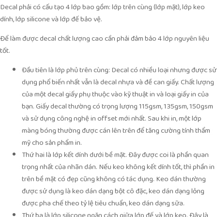
Decal phải có cấu tạo 4 lớp bao gồm: lớp trên cùng (lớp mặt), lớp keo
dính, lớp silicone và lớp đế bảo vệ.
Để làm được decal chất lượng cao cần phải đảm bảo 4 lớp nguyên liệu
tốt.
Đầu tiên là lớp phủ trên cùng: Decal có nhiều loại nhưng được sử
dụng phổ biến nhất vẫn là decal nhựa và đề can giấy. Chất lượng
của một decal giấy phụ thuộc vào kỹ thuật in và loại giấy in của
bạn. Giấy decal thường có trọng lượng 115gsm, 135gsm, 150gsm
và sử dụng công nghệ in offset mới nhất. Sau khi in, một lớp
màng bóng thường được cán lên trên để tăng cường tính thẩm
mỹ cho sản phẩm in.
Thứ hai là lớp kết dính dưới bề mặt. Đây được coi là phần quan
trọng nhất của nhãn dán. Nếu keo không kết dính tốt, thì phần in
trên bề mặt có đẹp cũng không có tác dụng. Keo dán thường
được sử dụng là keo dán dạng bột cô đặc, keo dán dạng lỏng
được pha chế theo tỷ lệ tiêu chuẩn, keo dán dạng sữa.
Thứ ba là lớp silicone ngăn cách giữa lớp đế và lớp keo. Đây là