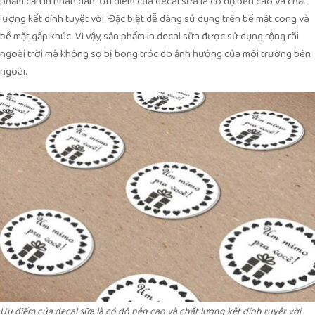
phẩm cần in nhãn dán. Ưu điểm của decal sữa là có độ bền cao và chất
lượng kết dính tuyệt vời. Đặc biệt dễ dàng sử dụng trên bề mặt cong và
bề mặt gấp khúc. Vì vậy, sản phẩm in decal sữa được sử dụng rộng rãi
ngoài trời mà không sợ bị bong tróc do ảnh hưởng của môi trường bên
ngoài.
Ưu điểm của decal sữa là có độ bền cao và chất lượng kết dính tuyệt vời