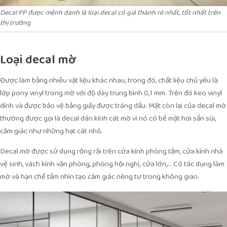
Decal PP được mệnh danh là loại decal có giá thành rẻ nhất, tốt nhất trên
thị trường
Loại decal mờ
Được làm bằng nhiều vật liệu khác nhau, trong đó, chất liệu chủ yếu là
lớp pony vinyl trong mờ với độ dày trung bình 0,1 mm. Trên đó keo vinyl
dính và được bảo vệ bằng giấy được tráng dầu. Mặt còn lại của decal mờ
thường được gọi là decal dán kính cát mờ vì nó có bề mặt hơi sần sùi,
cảm giác như những hạt cát nhỏ.
Decal mờ được sử dụng rộng rãi trên cửa kính phòng tắm, cửa kính nhà
vệ sinh, vách kính văn phòng, phòng hội nghị, cửa lớn,… Có tác dụng làm
mờ và hạn chế tầm nhìn tạo cảm giác riêng tư trong không gian.