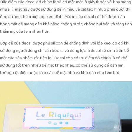
Đặc điểm của decal đó chính là sẽ có một mặt là giấy (hoặc vải hay màng
nhựa…), mặt này được sử dụng để in màu và cắt tạo hình, ở phía dưới thì
được tráng thêm một lớp keo dính. Mặt in của decal có thể được cán
bóng mặt để mang đến khả năng chống nước, chống bụi bẩn và tăng tính
thẩm mỹ của tem nhãn hơn.
Lớp đế của decal được phủ silicon để chống dính với lớp keo, do đó khi
sử dụng người dùng chỉ cần bóc ra và dùng lực là decal sẽ dính trên bề
mặt của sản phẩm, rất tiện lợi. Decal còn có ưu điểm đó chính là có thể
sử dụng tốt trên nhiều bề mặt khác nhau, có thể sử dụng để dán lên
tường, cột điện hoặc cả ở các bề mặt nhỏ và khó dán như tem bút.