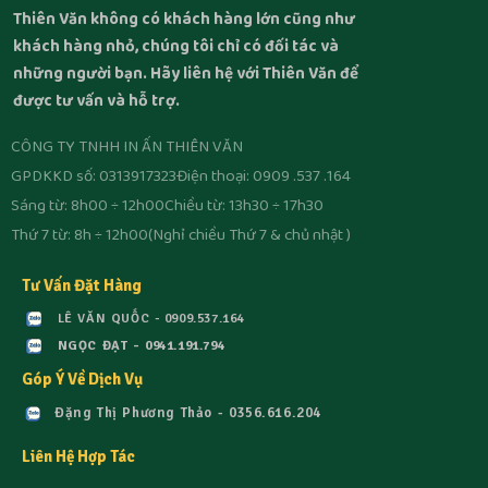
Thiên Văn không có khách hàng lớn cũng như
khách hàng nhỏ, chúng tôi chỉ có đối tác và
những người bạn. Hãy liên hệ với Thiên Văn để
được tư vấn và hỗ trợ.
CÔNG TY TNHH IN ẤN THIÊN VĂN
GPDKKD số: 0313917323
Điện thoại: 0909 .537 .164
Sáng từ: 8h00 ÷ 12h00
Chiều từ: 13h30 ÷ 17h30
Thứ 7 từ: 8h ÷ 12h00
(Nghỉ chiều Thứ 7 & chủ nhật )
Tư Vấn Đặt Hàng
LÊ VĂN QUỐC - 0909.537.164
NGỌC ĐẠT - 0941.191.794
Góp Ý Về Dịch Vụ
Đặng Thị Phương Thảo - 0356.616.204
Liên Hệ Hợp Tác