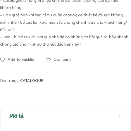
– Catalogue là nơi giới thiệu chi tiết sản phẩm dịch vụ của bạn đến
khách hàng.
– Còn gì tệ hơn khi bạn cầm 1 cuốn catalog có thiết kế rời rạc, không
điểm nhấn, bố cục lộn xộn, màu sắc chông chênh đưa cho khách hàng/
đối tác?
– Bạn Chỉ bỏ ra 1 chi phí quá nhỏ để có những cơ hội quá to, hãy nhanh
chóng tạo cho mình sự thu hút đầu tiên này !
Add to wishlist
Compare
Danh mục:
CATALOGUE
Mô tả