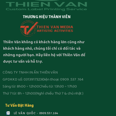
THƯƠNG HIỆU THÀNH VIÊN
Thiên Văn không có khách hàng lớn cũng như
khách hàng nhỏ, chúng tôi chỉ có đối tác và
những người bạn. Hãy liên hệ với Thiên Văn để
được tư vấn và hỗ trợ.
CÔNG TY TNHH IN ẤN THIÊN VĂN
GPDKKD số: 0313917323
Điện thoại: 0909 .537 .164
Sáng từ: 8h00 ÷ 12h00
Chiều từ: 13h30 ÷ 17h30
Thứ 7 từ: 8h ÷ 12h00
(Nghỉ chiều Thứ 7 & chủ nhật )
Tư Vấn Đặt Hàng
LÊ VĂN QUỐC - 0909.537.164