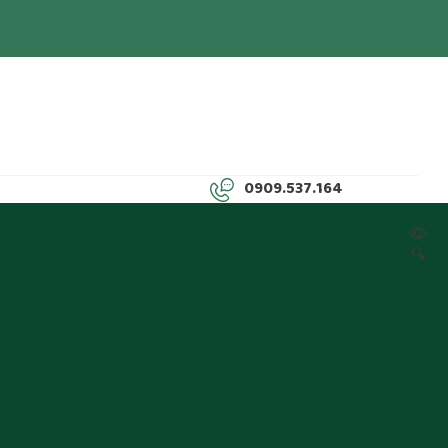
0909.537.164
🔍