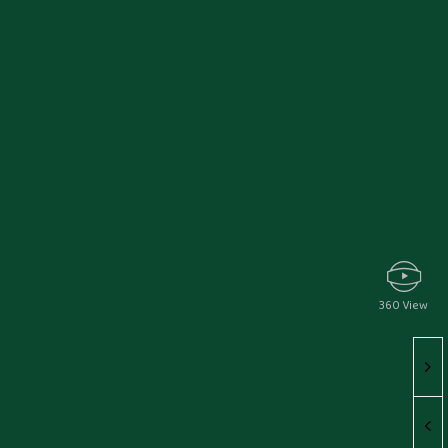
360 View