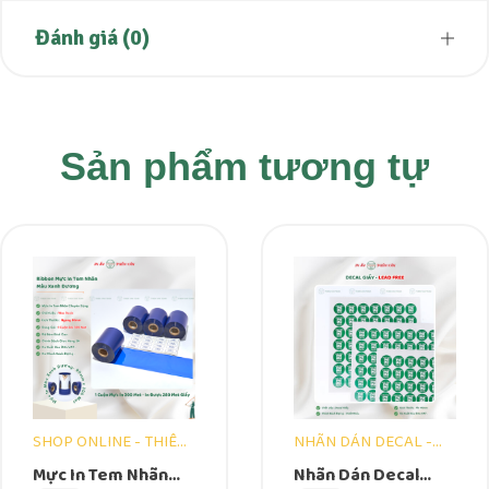
Đánh giá (0)
Sản phẩm tương tự
SHOP ONLINE - THIÊN
NHÃN DÁN DECAL -
VĂN GROUP
DẠNG TỜ
Mực In Tem Nhãn
Nhãn Dán Decal