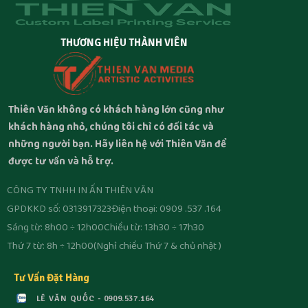
THƯƠNG HIỆU THÀNH VIÊN
Thiên Văn không có khách hàng lớn cũng như
khách hàng nhỏ, chúng tôi chỉ có đối tác và
những người bạn. Hãy liên hệ với Thiên Văn để
được tư vấn và hỗ trợ.
CÔNG TY TNHH IN ẤN THIÊN VĂN
GPDKKD số: 0313917323
Điện thoại: 0909 .537 .164
Sáng từ: 8h00 ÷ 12h00
Chiều từ: 13h30 ÷ 17h30
Thứ 7 từ: 8h ÷ 12h00
(Nghỉ chiều Thứ 7 & chủ nhật )
Tư Vấn Đặt Hàng
LÊ VĂN QUỐC - 0909.537.164