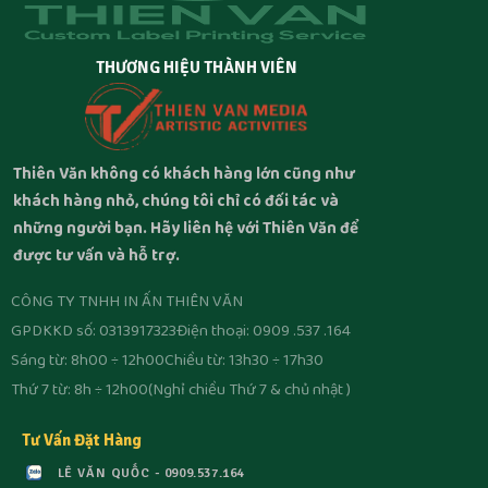
THƯƠNG HIỆU THÀNH VIÊN
Thiên Văn không có khách hàng lớn cũng như
khách hàng nhỏ, chúng tôi chỉ có đối tác và
những người bạn. Hãy liên hệ với Thiên Văn để
được tư vấn và hỗ trợ.
CÔNG TY TNHH IN ẤN THIÊN VĂN
GPDKKD số: 0313917323
Điện thoại: 0909 .537 .164
Sáng từ: 8h00 ÷ 12h00
Chiều từ: 13h30 ÷ 17h30
Thứ 7 từ: 8h ÷ 12h00
(Nghỉ chiều Thứ 7 & chủ nhật )
Tư Vấn Đặt Hàng
LÊ VĂN QUỐC - 0909.537.164