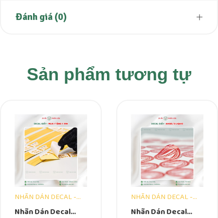
Đánh giá (0)
Sản phẩm tương tự
NHÃN DÁN DECAL -
NHÃN DÁN DECAL -
DẠNG TỜ
DẠNG TỜ
Nhãn Dán Decal
Nhãn Dán Decal