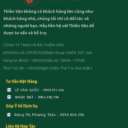
Thiên Văn không có khách hàng lớn cũng như
khách hàng nhỏ, chúng tôi chỉ có đối tác và
những người bạn. Hãy liên hệ với Thiên Văn để
được tư vấn và hỗ trợ.
CÔNG TY TNHH IN ẤN THIÊN VĂN
GPDKKD số: 0313917323
Điện thoại: 0909 .537 .164
Sáng từ: 8h00 ÷ 12h00
Chiều từ: 13h30 ÷ 17h30
Thứ 7 từ: 8h ÷ 12h00
(Nghỉ chiều Thứ 7 & chủ nhật )
Tư Vấn Đặt Hàng
LÊ VĂN QUỐC - 0909.537.164
NGỌC ĐẠT - 0941.191.794
Góp Ý Về Dịch Vụ
Đặng Thị Phương Thảo - 0356.616.204
Liên Hệ Hợp Tác