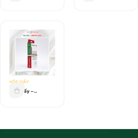
GIFT SET 1000 –
Cung Đình – 80mm x
KÍCH THƯỚC THEO
60mm x 30mm
YÊU CẦU
HỘP GIẤY
Hộp Giấy –
CHEETAH TAPE –
85mm x 180mm x
35mm