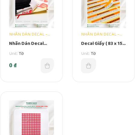
NHÃN DÁN DECAL -
NHÃN DÁN DECAL -
DẠNG TỜ
DẠNG TỜ
Nhãn Dán Decal
Decal Giấy ( 83 x 15
Giấy – 290mm x
)MM – WARNING
Unit:
Tờ
Unit:
Tờ
40mm – Mua 1 Tặng
Dạng Tờ
1 250k
0
₫