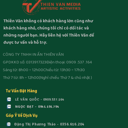
Thiên Văn không có khách hàng lớn cũng như
khách hàng nhỏ, chúng tôi chỉ có đối tác và
những người bạn. Hãy liên hệ với Thiên Văn để
được tư vấn và hỗ trợ.
CÔNG TY TNHH IN ẤN THIÊN VĂN
GPDKKD số: 0313917323
Điện thoại: 0909 .537 .164
Sáng từ: 8h00 ÷ 12h00
Chiều từ: 13h30 ÷ 17h30
Thứ 7 từ: 8h ÷ 12h00
(Nghỉ chiều Thứ 7 & chủ nhật )
Tư Vấn Đặt Hàng
LÊ VĂN QUỐC - 0909.537.164
NGỌC ĐẠT - 0941.191.794
Góp Ý Về Dịch Vụ
Đặng Thị Phương Thảo - 0356.616.204