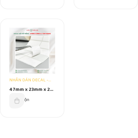
NHÃN DÁN DECAL -
,
DẠNG CUỘN
DECAL
47mm x 23mm x 2
QUẤN CUỘN - BẾ
Tem Ngang – Decal
Unit:
Cuộn
TRẮNG
Cuộn Bế Trắng