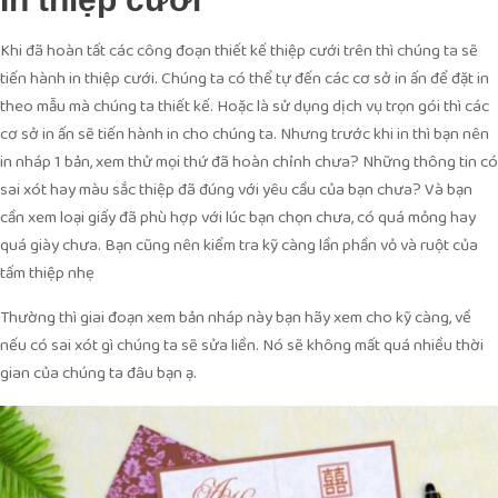
Khi đã hoàn tất các công đoạn thiết kế thiệp cưới trên thì chúng ta sẽ
tiến hành in thiệp cưới. Chúng ta có thể tự đến các cơ sở in ấn để đặt in
theo mẫu mà chúng ta thiết kế. Hoặc là sử dụng dịch vụ trọn gói thì các
cơ sở in ấn sẽ tiến hành in cho chúng ta. Nhưng trước khi in thì bạn nên
in nháp 1 bản, xem thử mọi thứ đã hoàn chỉnh chưa? Những thông tin có
sai xót hay màu sắc thiệp đã đúng với yêu cầu của bạn chưa? Và bạn
cần xem loại giấy đã phù hợp với lúc bạn chọn chưa, có quá mỏng hay
quá giày chưa. Bạn cũng nên kiểm tra kỹ càng lần phần vỏ và ruột của
tấm thiệp nhẹ
Thường thì giai đoạn xem bản nháp này bạn hãy xem cho kỹ càng, về
nếu có sai xót gì chúng ta sẽ sửa liền. Nó sẽ không mất quá nhiều thời
gian của chúng ta đâu bạn ạ.