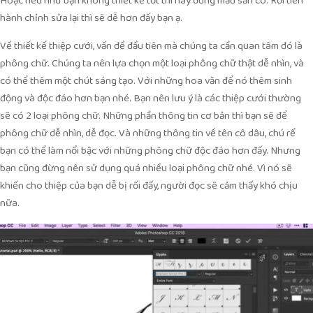
Hoặc nếu như bạn không thiết kế tốt thì hãy dùng mẫu sẵn có. Rồi tiến
hành chỉnh sửa lại thì sẽ dễ hơn đấy bạn ạ.
Về thiết kế thiệp cưới, vấn đề đầu tiên mà chúng ta cần quan tâm đó là
phông chữ. Chúng ta nên lựa chọn một loại phông chữ thật dễ nhìn, và
có thể thêm một chút sáng tạo. Với những hoa văn để nó thêm sinh
động và độc đáo hơn bạn nhé. Bạn nên lưu ý là các thiệp cưới thường
sẽ có 2 loại phông chữ. Những phần thông tin cơ bản thì bạn sẽ để
phông chữ dễ nhìn, dễ đọc. Và những thông tin về tên cô dâu, chú rể
bạn có thể làm nổi bậc với những phông chữ độc đáo hơn đấy. Nhưng
bạn cũng đừng nên sử dụng quá nhiều loại phông chữ nhé. Vì nó sẽ
khiến cho thiệp của bạn dễ bị rối đấy, người đọc sẽ cảm thấy khó chịu
nữa.