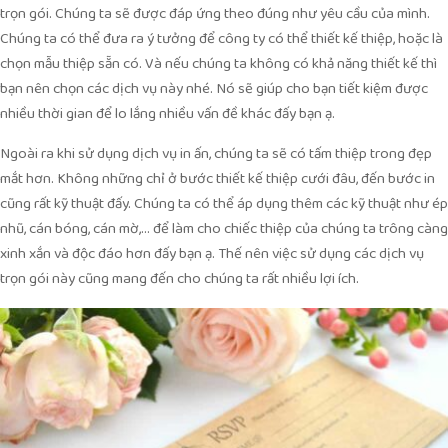
trọn gói. Chúng ta sẽ được đáp ứng theo đúng như yêu cầu của mình.
Chúng ta có thể đưa ra ý tưởng để công ty có thể thiết kế thiệp, hoặc là
chọn mẫu thiệp sẵn có. Và nếu chúng ta không có khả năng thiết kế thì
bạn nên chọn các dịch vụ này nhé. Nó sẽ giúp cho bạn tiết kiệm được
nhiều thời gian để lo lắng nhiều vấn đề khác đấy bạn ạ.
Ngoài ra khi sử dụng dịch vụ in ấn, chúng ta sẽ có tấm thiệp trong đẹp
mắt hơn. Không những chỉ ở bước thiết kế thiệp cưới đâu, đến bước in
cũng rất kỹ thuật đấy. Chúng ta có thể áp dụng thêm các kỹ thuật như ép
nhũ, cán bóng, cán mờ,… để làm cho chiếc thiệp của chúng ta trông càng
xinh xắn và độc đáo hơn đấy bạn ạ. Thế nên việc sử dụng các dịch vụ
trọn gói này cũng mang đến cho chúng ta rất nhiều lợi ích.