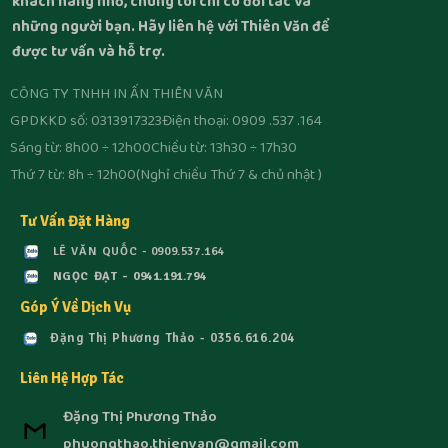
khách hàng nhỏ, chúng tôi chỉ có đối tác và
những người bạn. Hãy liên hệ với Thiên Văn để
được tư vấn và hỗ trợ.
CÔNG TY TNHH IN ẤN THIÊN VĂN
GPDKKD số: 0313917323
Điện thoại: 0909 .537 .164
Sáng từ: 8h00 ÷ 12h00
Chiều từ: 13h30 ÷ 17h30
Thứ 7 từ: 8h ÷ 12h00
(Nghỉ chiều Thứ 7 & chủ nhật )
Tư Vấn Đặt Hàng
LÊ VĂN QUỐC - 0909.537.164
NGỌC ĐẠT - 0941.191.794
Góp Ý Về Dịch Vụ
Đặng Thị Phương Thảo - 0356.616.204
Liên Hệ Hợp Tác
Đặng Thị Phương Thảo
phuongthao.thienvan@gmail.com