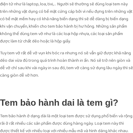
điện tử như là laptop, loa, tivi,… Người sẽ thường sẽ dùng loại tem này
trên những vật dụng có bề mặt cứng cáp bởi vì nếu đựng trên những vật
có bề mặt mềm hay có khả năng biến dạng thì sẽ dễ dàng bị biến dạng
khi vận chuyển, khiến cho tem bảo hành bị hư hỏng. Những sản phẩm
không thể dùng tem vỡ như là các loại hộp nhựa, các loại sản phẩm
được làm từ chất dẻo hoặc là hộp giấy.
Tuy tem vỡ rất dễ vỡ vụn khi bóc ra nhưng nó sẽ vẫn giữ được khả năng
dẻo dai vừa đủ trong quá trình hoàn thành in ấn. Nó sẽ trở nên giòn và
dễ vỡ chỉ sau khi vài ngày in sau đó, tem vỡ càng sử dụng lâu ngày thì sẽ
càng giòn dễ vỡ hơn.
Tem bảo hành dai là tem gì?
Tem bảo hành ở dạng dài là một loại tem được sử dụng phổ biến và rộng
rãi ở rất nhiều các sản phẩm được dùng hàng ngày. Loại tem này thì
được thiết kế với nhiều loại với nhiều mẫu mã và hình dáng khác nhau.