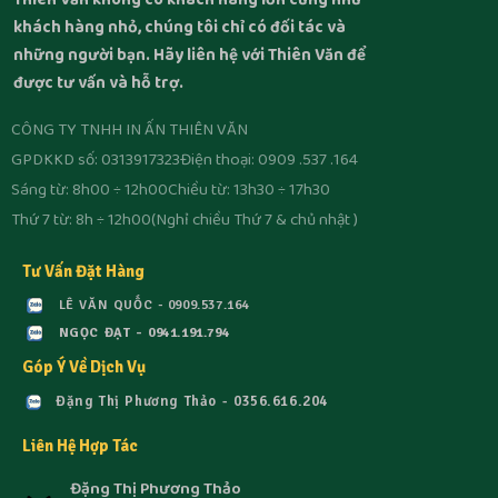
Thiên Văn không có khách hàng lớn cũng như
khách hàng nhỏ, chúng tôi chỉ có đối tác và
những người bạn. Hãy liên hệ với Thiên Văn để
được tư vấn và hỗ trợ.
CÔNG TY TNHH IN ẤN THIÊN VĂN
GPDKKD số: 0313917323
Điện thoại: 0909 .537 .164
Sáng từ: 8h00 ÷ 12h00
Chiều từ: 13h30 ÷ 17h30
Thứ 7 từ: 8h ÷ 12h00
(Nghỉ chiều Thứ 7 & chủ nhật )
Tư Vấn Đặt Hàng
LÊ VĂN QUỐC - 0909.537.164
NGỌC ĐẠT - 0941.191.794
Góp Ý Về Dịch Vụ
Đặng Thị Phương Thảo - 0356.616.204
Liên Hệ Hợp Tác
Đặng Thị Phương Thảo