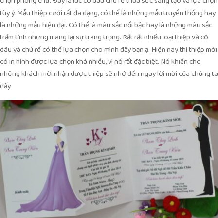
chọn phông chữ. Đây là lúc cô dâu chú rể thỏa sức sáng tạo và lựa chọn
tùy ý. Mẫu thiệp cưới rất đa dạng, có thể là những mẫu truyền thống hay
là những mẫu hiện đại. Có thể là màu sắc nổi bậc hay là những màu sắc
trầm tính nhưng mang lại sự trang trọng. Rất rất nhiều loại thiệp và cô
dâu và chú rể có thể lựa chọn cho mình đấy bạn ạ. Hiện nay thì thiệp mời
có in hình được lựa chọn khá nhiều, vì nó rất đặc biệt. Nó khiến cho
những khách mời nhận được thiệp sẽ nhớ đến ngay lời mời của chúng ta
đấy.