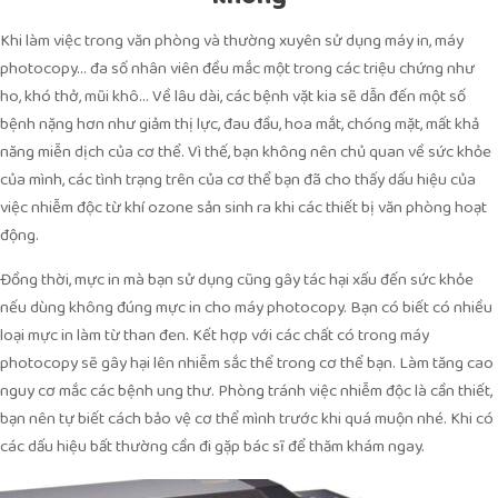
Khi làm việc trong văn phòng và thường xuyên sử dụng máy in, máy
photocopy… đa số nhân viên đều mắc một trong các triệu chứng như
ho, khó thở, mũi khô… Về lâu dài, các bệnh vặt kia sẽ dẫn đến một số
bệnh nặng hơn như giảm thị lực, đau đầu, hoa mắt, chóng mặt, mất khả
năng miễn dịch của cơ thể. Vì thế, bạn không nên chủ quan về sức khỏe
của mình, các tình trạng trên của cơ thể bạn đã cho thấy dấu hiệu của
việc nhiễm độc từ khí ozone sản sinh ra khi các thiết bị văn phòng hoạt
động.
Đồng thời, mực in mà bạn sử dụng cũng gây tác hại xấu đến sức khỏe
nếu dùng không đúng mực in cho máy photocopy. Bạn có biết có nhiều
loại mực in làm từ than đen. Kết hợp với các chất có trong máy
photocopy sẽ gây hại lên nhiễm sắc thể trong cơ thể bạn. Làm tăng cao
nguy cơ mắc các bệnh ung thư. Phòng tránh việc nhiễm độc là cần thiết,
bạn nên tự biết cách bảo vệ cơ thể mình trước khi quá muộn nhé. Khi có
các dấu hiệu bất thường cần đi gặp bác sĩ để thăm khám ngay.