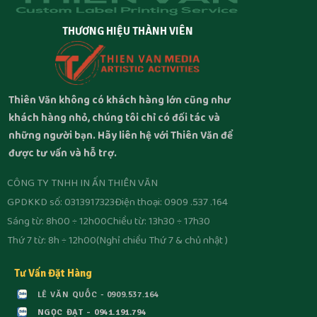
THƯƠNG HIỆU THÀNH VIÊN
Thiên Văn không có khách hàng lớn cũng như
khách hàng nhỏ, chúng tôi chỉ có đối tác và
những người bạn. Hãy liên hệ với Thiên Văn để
được tư vấn và hỗ trợ.
CÔNG TY TNHH IN ẤN THIÊN VĂN
GPDKKD số: 0313917323
Điện thoại: 0909 .537 .164
Sáng từ: 8h00 ÷ 12h00
Chiều từ: 13h30 ÷ 17h30
Thứ 7 từ: 8h ÷ 12h00
(Nghỉ chiều Thứ 7 & chủ nhật )
Tư Vấn Đặt Hàng
LÊ VĂN QUỐC - 0909.537.164
NGỌC ĐẠT - 0941.191.794