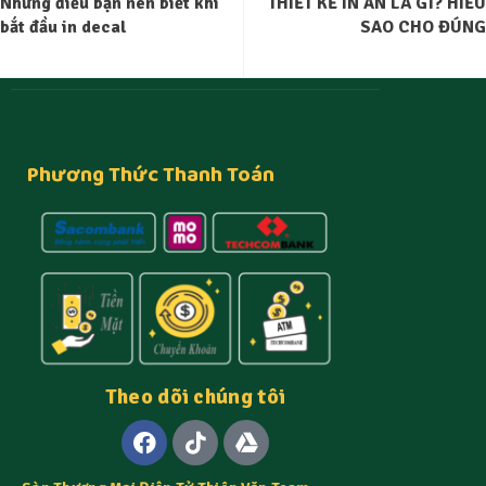
Những điều bạn nên biết khi
THIẾT KẾ IN ẤN LÀ GÌ? HIỂU
bắt đầu in decal
SAO CHO ĐÚNG
Phương Thức Thanh Toán
Theo dõi chúng tôi