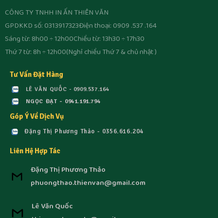
CÔNG TY TNHH IN ẤN THIÊN VĂN
GPDKKD số: 0313917323
Điện thoại: 0909 .537 .164
Sáng từ: 8h00 ÷ 12h00
Chiều từ: 13h30 ÷ 17h30
Thứ 7 từ: 8h ÷ 12h00
(Nghỉ chiều Thứ 7 & chủ nhật )
Tư Vấn Đặt Hàng
LÊ VĂN QUỐC - 0909.537.164
NGỌC ĐẠT - 0941.191.794
Góp Ý Về Dịch Vụ
Đặng Thị Phương Thảo - 0356.616.204
Liên Hệ Hợp Tác
Đặng Thị Phương Thảo
phuongthao.thienvan@gmail.com
Lê Văn Quốc