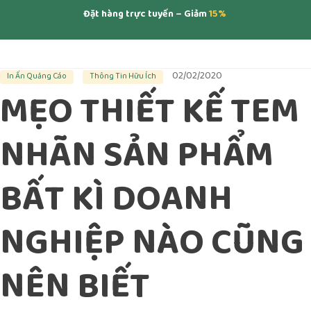
Đặt hàng trực tuyến – Giảm
15%
02/02/2020
In Ấn Quảng Cáo
Thông Tin Hữu Ích
MẸO THIẾT KẾ TEM
NHÃN SẢN PHẨM
BẤT KÌ DOANH
NGHIỆP NÀO CŨNG
NÊN BIẾT