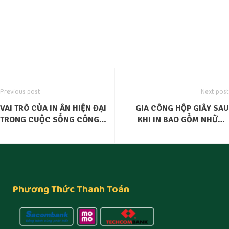
Previous post
Next post
VAI TRÒ CỦA IN ẤN HIỆN ĐẠI
GIA CÔNG HỘP GIẤY SAU
TRONG CUỘC SỐNG CÔNG
KHI IN BAO GỒM NHỮNG
NGHỆ HIỆN NAY
BƯỚC NÀO?
Phương Thức Thanh Toán