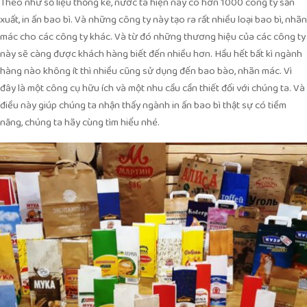
Theo như số liệu thống kê, nước ta hiện nay có hơn 1000 công ty sản
xuất, in ấn bao bì. Và những công ty này tạo ra rất nhiều loại bao bì, nhãn
mác cho các công ty khác. Và từ đó những thương hiệu của các công ty
này sẽ càng được khách hàng biết đến nhiều hơn. Hầu hết bất kì ngành
hàng nào không ít thì nhiều cũng sử dụng đến bao bào, nhãn mác. Vì
đây là một công cụ hữu ích và một nhu cầu cần thiết đối với chúng ta. Và
điều này giúp chúng ta nhận thấy ngành in ấn bao bì thật sự có tiềm
năng, chúng ta hãy cùng tìm hiểu nhé.