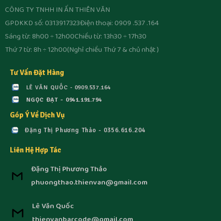
CÔNG TY TNHH IN ẤN THIÊN VĂN
GPDKKD số: 0313917323
Điện thoại: 0909 .537 .164
Sáng từ: 8h00 ÷ 12h00
Chiều từ: 13h30 ÷ 17h30
Thứ 7 từ: 8h ÷ 12h00
(Nghỉ chiều Thứ 7 & chủ nhật )
Tư Vấn Đặt Hàng
LÊ VĂN QUỐC - 0909.537.164
NGỌC ĐẠT - 0941.191.794
Góp Ý Về Dịch Vụ
Đặng Thị Phương Thảo - 0356.616.204
Liên Hệ Hợp Tác
Đặng Thị Phương Thảo
phuongthao.thienvan@gmail.com
Lê Văn Quốc
thienvanbarcode@gmail.com