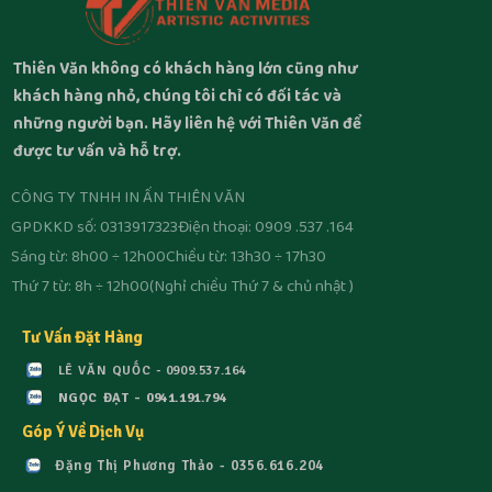
Thiên Văn không có khách hàng lớn cũng như
khách hàng nhỏ, chúng tôi chỉ có đối tác và
những người bạn. Hãy liên hệ với Thiên Văn để
được tư vấn và hỗ trợ.
CÔNG TY TNHH IN ẤN THIÊN VĂN
GPDKKD số: 0313917323
Điện thoại: 0909 .537 .164
Sáng từ: 8h00 ÷ 12h00
Chiều từ: 13h30 ÷ 17h30
Thứ 7 từ: 8h ÷ 12h00
(Nghỉ chiều Thứ 7 & chủ nhật )
Tư Vấn Đặt Hàng
LÊ VĂN QUỐC - 0909.537.164
NGỌC ĐẠT - 0941.191.794
Góp Ý Về Dịch Vụ
Đặng Thị Phương Thảo - 0356.616.204