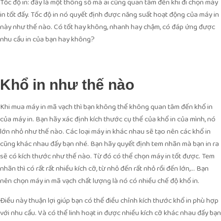
Tốc độ in: đây là một thông số mà ai cũng quan tâm đến khi đi chọn máy
in tốt đấy. Tốc độ in nó quyết định được năng suất hoạt động của máy in
này như thế nào. Có tốt hay không, nhanh hay chậm, có đáp ứng được
nhu cầu in của bạn hay không?
Khổ in như thế nào
Khi mua máy in mã vạch thì bạn không thể không quan tâm đến khổ in
của máy in. Bạn hãy xác định kích thước cụ thể của khổ in của mình, nó
lớn nhỏ như thế nào. Các loại máy in khác nhau sẽ tạo nên các khổ in
cũng khác nhau đấy bạn nhé. Bạn hãy quyết định tem nhãn mà bạn in ra
sẽ có kích thước như thế nào. Từ đó có thể chọn máy in tốt được. Tem
nhãn thì có rất rất nhiều kích cỡ, từ nhỏ đến rất nhỏ rồi đến lớn,… Bạn
nên chọn máy in mã vạch chất lượng là nó có nhiều chế độ khổ in.
Điều này thuận lợi giúp bạn có thể điều chỉnh kích thước khổ in phù hợp
với nhu cầu. Và có thể linh hoạt in được nhiều kích cỡ khác nhau đấy bạn