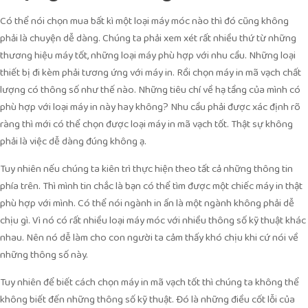
Có thể nói chọn mua bất kì một loại máy móc nào thì đó cũng không
phải là chuyện dễ dàng. Chúng ta phải xem xét rất nhiều thứ từ những
thương hiệu máy tốt, những loại máy phù hợp với nhu cầu. Những loại
thiết bị đi kèm phải tương ứng với máy in. Rồi chọn máy in mã vạch chất
lượng có thông số như thế nào. Những tiêu chí về hạ tầng của mình có
phù hợp với loại máy in này hay không? Nhu cầu phải được xác định rõ
ràng thì mới có thể chọn được loại máy in mã vạch tốt. Thật sự không
phải là việc dễ dàng đúng không ạ.
Tuy nhiên nếu chúng ta kiên trì thực hiện theo tất cả những thông tin
phía trên. Thì mình tin chắc là bạn có thể tìm được một chiếc máy in thật
phù hợp với mình. Có thể nói ngành in ấn là một ngành không phải dễ
chịu gì. Vì nó có rất nhiều loại máy móc với nhiều thông số kỹ thuật khác
nhau. Nên nó dễ làm cho con người ta cảm thấy khó chịu khi cứ nói về
những thông số này.
Tuy nhiên để biết cách chọn máy in mã vạch tốt thì chúng ta không thể
không biết đến những thông số kỹ thuật. Đó là những điều cốt lỗi của