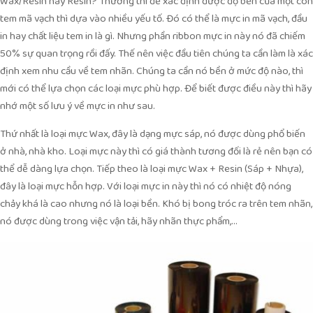
Wax/Resin hay Resin? Thường thì để xác định được độ bền của một con
tem mã vạch thì dựa vào nhiều yếu tố. Đó có thể là mực in mã vạch, đầu
in hay chất liệu tem in là gì. Nhưng phần ribbon mực in này nó đã chiếm
50% sự quan trọng rồi đấy. Thế nên việc đầu tiên chúng ta cần làm là xác
định xem nhu cầu về tem nhãn. Chúng ta cần nó bền ở mức độ nào, thì
mới có thể lựa chọn các loại mực phù hợp. Để biết được điều này thì hãy
nhớ một số lưu ý về mực in như sau.
Thứ nhất là loại mực Wax, đây là dạng mực sáp, nó được dùng phổ biến
ở nhà, nhà kho. Loại mực này thì có giá thành tương đối là rẻ nên bạn có
thể dễ dàng lựa chọn. Tiếp theo là loại mực Wax + Resin (Sáp + Nhựa),
đây là loại mực hỗn hợp. Với loại mực in này thì nó có nhiệt độ nóng
chảy khá là cao nhưng nó là loại bền. Khó bị bong tróc ra trên tem nhãn,
nó được dùng trong việc vận tải, hãy nhãn thực phẩm,…