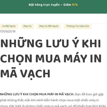
Đặt hàng trực tuyến – Giảm
15%
In Mã Vạch
Mực In
Mực In Mã Vạch
Thông Tin Hữu Ích
17/09/2019
NHỮNG LƯU Ý KHI
CHỌN MUA MÁY IN
MÃ VẠCH
NHỮNG LƯU Ý KHI CHỌN MUA MÁY IN MÃ VẠCH.
Bạn đã bao giờ gặp
phải những thắc mắc khi mình tiến hành chọn mua một chiếc máy in
chưa. Đặc biệt là những chiếc máy in mã vạch, nó đã khiến bạn khó khăn