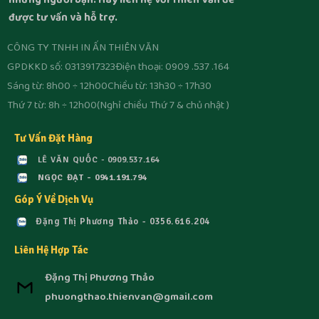
những người bạn. Hãy liên hệ với Thiên Văn để
được tư vấn và hỗ trợ.
CÔNG TY TNHH IN ẤN THIÊN VĂN
GPDKKD số: 0313917323
Điện thoại: 0909 .537 .164
Sáng từ: 8h00 ÷ 12h00
Chiều từ: 13h30 ÷ 17h30
Thứ 7 từ: 8h ÷ 12h00
(Nghỉ chiều Thứ 7 & chủ nhật )
Tư Vấn Đặt Hàng
LÊ VĂN QUỐC - 0909.537.164
NGỌC ĐẠT - 0941.191.794
Góp Ý Về Dịch Vụ
Đặng Thị Phương Thảo - 0356.616.204
Liên Hệ Hợp Tác
Đặng Thị Phương Thảo
phuongthao.thienvan@gmail.com