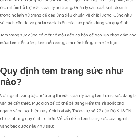
đính kèm trên từng sản phẩm. Nó được gắn trực tiếp lên sản phẩm, mục
đích nhằm hỗ trợ việc quản lý nữ trang. Quản lý sản xuất kinh doanh
trong ngành nữ trang để đáp ứng tiêu chuẩn về chất lượng. Cũng như
về cách cân đo và ghi lại các kí hiệu của sản phẩm đúng với quy định.
Tem trang sức cũng có một số mẫu nền cơ bản để bạn lựa chọn gồm các
màu: tem nền trắng, tem nền vàng, tem nền hồng, tem nền bạc.
Quy định tem trang sức như
nào?
Với ngành vàng bạc nữ trang thì việc quản lý bằng tem trang sức đang là
vấn đề cần thiết. Mục đích để có thể dễ dàng kiểm tra, rà soát cho
ngành vàng bạc hiện nay. Chính vì vậy Thông tư số 22 của Bộ KH&CN
chỉ ra những quy định rõ hơn. Về vấn đề in tem trang sức của ngành
vàng bạc được nêu như sau: