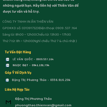
khách hàng nhỏ, chúng tôi chỉ có đối tác và
những người bạn. Hãy liên hệ với Thiên Văn để
được tư vấn và hỗ trợ.
CÔNG TY TNHH IN ẤN THIÊN VĂN
GPDKKD số: 0313917323
Điện thoại: 0909 .537 .164
Sáng từ: 8h00 ÷ 12h00
Chiều từ: 13h30 ÷ 17h30
Thứ 7 từ: 8h ÷ 12h00
(Nghỉ chiều Thứ 7 & chủ nhật )
Tư Vấn Đặt Hàng
LÊ VĂN QUỐC - 0909.537.164
NGỌC ĐẠT - 0941.191.794
Góp Ý Về Dịch Vụ
Đặng Thị Phương Thảo - 0356.616.204
Liên Hệ Hợp Tác
Đặng Thị Phương Thảo
phuongthao.thienvan@gmail.com