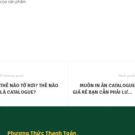
của sản phẩm.
Previous post
Next post
THẾ NÀO TỜ RƠI? THẾ NÀO
MUỐN IN ẤN CATALOGUE
LÀ CATALOGUE?
GIÁ RẺ BẠN CẦN PHẢI LƯU Ý
NHỮNG GÌ?
Phương Thức Thanh Toán