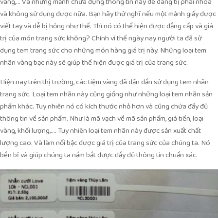
vàng,… Và những mảnh chứa đựng thông tin này dễ dàng bị phai nhòa
và không sử dụng được nữa. Bạn hãy thử nghĩ nếu một mảnh giấy được
viết tay và dễ bị hỏng như thế. Thì nó có thể hiện được đẳng cấp và giá
trị của món trang sức không? Chính vì thế ngày nay người ta đã sử
dụng tem trang sức cho những món hàng giá trị này. Những loại tem
nhãn vàng bạc này sẽ giúp thể hiện được giá trị của trang sức.
Hiện nay trên thị trường, các tiệm vàng đã dần dần sử dụng tem nhãn
trang sức. Loại tem nhãn này cũng giống như những loại tem nhãn sản
phẩm khác. Tuy nhiên nó có kích thước nhỏ hơn và cũng chứa đầy đủ
thông tin về sản phẩm. Như là mã vạch về mã sản phẩm, giá tiền, loại
vàng, khối lượng,…. Tuy nhiên loại tem nhãn này được sản xuất chất
lượng cao. Và làm nổi bậc được giá trị của trang sức của chúng ta. Nó
bền bỉ và giúp chúng ta nắm bắt được đầy đủ thông tin chuẩn xác.