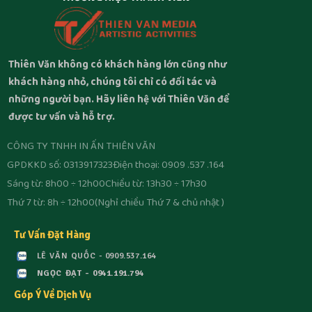
Thiên Văn không có khách hàng lớn cũng như
khách hàng nhỏ, chúng tôi chỉ có đối tác và
những người bạn. Hãy liên hệ với Thiên Văn để
được tư vấn và hỗ trợ.
CÔNG TY TNHH IN ẤN THIÊN VĂN
GPDKKD số: 0313917323
Điện thoại: 0909 .537 .164
Sáng từ: 8h00 ÷ 12h00
Chiều từ: 13h30 ÷ 17h30
Thứ 7 từ: 8h ÷ 12h00
(Nghỉ chiều Thứ 7 & chủ nhật )
Tư Vấn Đặt Hàng
LÊ VĂN QUỐC - 0909.537.164
NGỌC ĐẠT - 0941.191.794
Góp Ý Về Dịch Vụ