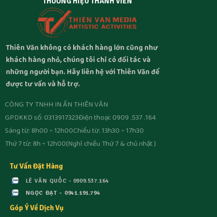
THƯƠNG HIỆU THÀNH VIÊN
Thiên Văn không có khách hàng lớn cũng như
khách hàng nhỏ, chúng tôi chỉ có đối tác và
những người bạn. Hãy liên hệ với Thiên Văn để
được tư vấn và hỗ trợ.
CÔNG TY TNHH IN ẤN THIÊN VĂN
GPDKKD số: 0313917323
Điện thoại: 0909 .537 .164
Sáng từ: 8h00 ÷ 12h00
Chiều từ: 13h30 ÷ 17h30
Thứ 7 từ: 8h ÷ 12h00
(Nghỉ chiều Thứ 7 & chủ nhật )
Tư Vấn Đặt Hàng
LÊ VĂN QUỐC - 0909.537.164
NGỌC ĐẠT - 0941.191.794
Góp Ý Về Dịch Vụ