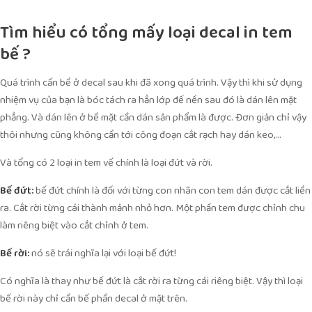
Tìm hiểu có tổng mấy loại decal in tem
bế ?
Quá trình cấn bề ở decal sau khi đã xong quá trình. Vậy thì khi sử dụng
nhiệm vụ của bạn là bóc tách ra hẳn lớp đế nền sau đó là dán lên mặt
phẳng. Và dán lên ở bề mặt cần dán sản phẩm là được. Đơn giản chỉ vậy
thôi nhưng cũng không cần tới công đoạn cắt rạch hay dán keo,…
Và tổng có 2 loại in tem vế chính là loại đứt và rời.
Bế đứt:
bế đứt chính là đối với từng con nhãn con tem dán được cắt liền
ra. Cắt rời từng cái thành mảnh nhỏ hơn. Một phần tem được chỉnh chu
làm riêng biệt vào cắt chỉnh ở tem.
Bế rời:
nó sẽ trái nghĩa lại với loại bế đứt!
Có nghĩa là thay như bế đứt là cắt rời ra từng cái riêng biệt. Vậy thì loại
bế rời này chỉ cần bế phần decal ở mặt trên.