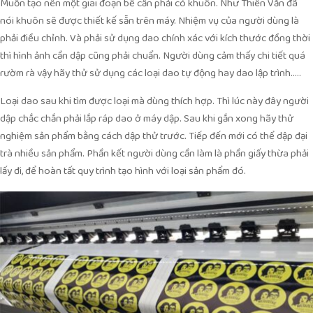
Muốn tạo nên một giai đoạn bế cần phải có khuôn. Như Thiên Văn đã
nói khuôn sẽ được thiết kế sẵn trên máy. Nhiệm vụ của người dùng là
phải điều chỉnh. Và phải sử dụng dao chính xác với kích thước đồng thời
thì hình ảnh cần dập cũng phải chuẩn. Người dùng cảm thấy chi tiết quá
rườm rà vậy hãy thử sử dụng các loại dao tự động hay dao lập trình…..
Loại dao sau khi tìm được loại mà dùng thích hợp. Thì lúc này đây người
dập chắc chắn phải lắp ráp dao ở máy dập. Sau khi gắn xong hãy thử
nghiệm sản phẩm bằng cách dập thử trước. Tiếp đến mới có thể dập đại
trà nhiều sản phẩm. Phần kết người dùng cần làm là phần giấy thừa phải
lấy đi, để hoàn tất quy trình tạo hình với loại sản phẩm đó.