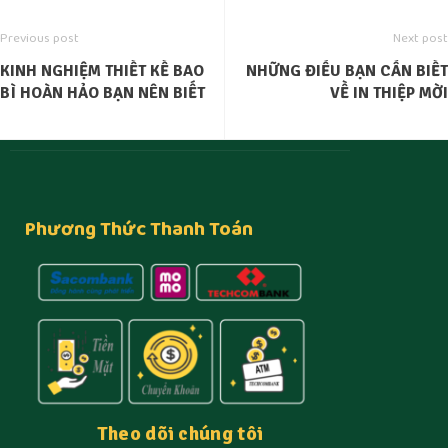
Previous post
Next post
KINH NGHIỆM THIẾT KẾ BAO
NHỮNG ĐIỀU BẠN CẦN BIẾT
BÌ HOÀN HẢO BẠN NÊN BIẾT
VỀ IN THIỆP MỜI
Phương Thức Thanh Toán
Theo dõi chúng tôi