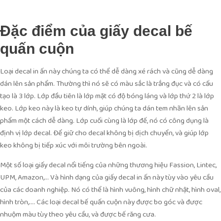
Đặc điểm của giấy decal bế
quấn cuộn
Loại decal in ấn này chúng ta có thể dễ dàng xé rách và cũng dễ dàng
dán lên sản phẩm. Thường thì nó sẽ có màu sắc là trắng đục và có cấu
tạo là 3 lớp. Lớp đầu tiên là lớp mặt có độ bóng láng và lớp thứ 2 là lớp
keo. Lớp keo này là keo tự dính, giúp chúng ta dán tem nhãn lên sản
phẩm một cách dễ dàng. Lớp cuối cùng là lớp đế, nó có công dụng là
định vị lớp decal. Để giữ cho decal không bị dịch chuyển, và giúp lớp
keo không bị tiếp xúc với môi trường bên ngoài.
Một số loại giấy decal nổi tiếng của những thương hiệu Fassion, Lintec,
UPM, Amazon,… Và hình dạng của giấy decal in ấn này tùy vào yêu cầu
của các doanh nghiệp. Nó có thể là hình vuông, hình chữ nhật, hình oval,
hình tròn,…. Các loại decal bế quấn cuộn này được bo góc và được
nhuộm màu tùy theo yêu cầu, và được bế răng cưa.