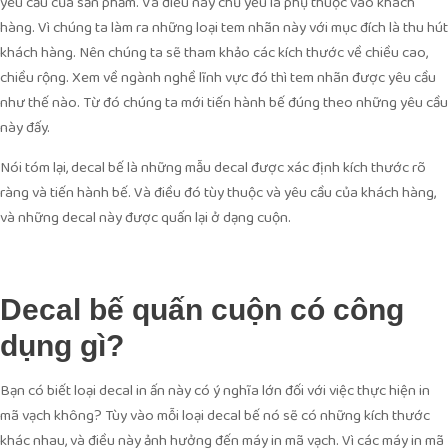
yêu cầu của sản phẩm. Và điều này chủ yếu là phụ thuộc vào khách
hàng. Vì chúng ta làm ra những loại tem nhãn này với mục đích là thu hút
khách hàng. Nên chúng ta sẽ tham khảo các kích thước về chiều cao,
chiều rộng. Xem về ngành nghề lĩnh vực đó thì tem nhãn được yêu cầu
như thế nào. Từ đó chúng ta mới tiến hành bế đúng theo những yêu cầu
này đấy.
Nói tóm lại, decal bế là những mẫu decal được xác định kích thước rõ
ràng và tiến hành bế. Và điều đó tùy thuộc và yêu cầu của khách hàng,
và những decal này được quấn lại ở dạng cuộn.
Decal bế quấn cuộn có công
dụng gì?
Bạn có biết loại decal in ấn này có ý nghĩa lớn đối với việc thực hiện in
mã vạch không? Tùy vào mỗi loại decal bế nó sẽ có những kích thước
khác nhau, và điều này ảnh hưởng đến máy in mã vạch. Vì các máy in mã