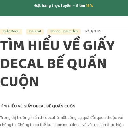
Đặt hàng trực tuyến – Giảm
15%
12/11/2019
In Ấn Decal
In Decal
Thông Tin Hữu Ích
TÌM HIỂU VỀ GIẤY
DECAL BẾ QUẤN
CUỘN
TÌM HIỂU VỀ GIẤY DECAL BẾ QUẤN CUỘN
Trong thị trường in ấn thì decal là một công cụ quá đỗi quen thuộc với
chúng ta. Chúng ta có thể lựa chọn mua decal về và tự mình thực hiện