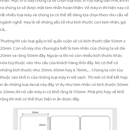
nhãn. Mực in ở đây chúng ta sẽ chọn loại mực in ruy băng bạn nhé, khi in
ra chúng ta sẽ được một tem nhãn hoàn thiện. Về máy in thì hiện nay có
rất nhiều loại máy và chúng ta có thể dễ dàng lựa chọn theo nhu cầu về
ngành nghề. Hay là về những yếu tố như kích thước con tem nhãn, giá
cả,…
Thường thì các loại giấy in bế quấn cuộn sẽ có kích thước tấm 50mm x
20mm. Con số này cho chunsgta biết là tem nhãn của chúng ta sẽ dài
20mm va rộng 50mm đấy. Ngoài ra thì nó còn nhiều kích thước khác
nữa tùy thuộc vào nhu cầu của khách hàng thôi đấy. Nó có thể có
những kích thước như 25mm, 45mm hay à 76mm,…. Chúng ta còn tùy
thuộc vào khổ in của những loại máy in mã vạch. Thì mới có thể kết hợp
in ấn những loại decal này đấy. Ví dụ như tem nhãn có kích thước 50mm
x 20mm, thì nó cần máy in có khổ rộng là 110mm. Phải phù hợp về khổ
rộng thì mới có thể thực hiện in ấn được đấy.