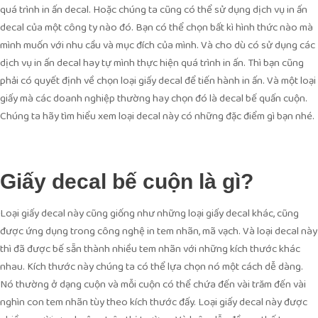
quá trình in ấn decal. Hoặc chúng ta cũng có thể sử dụng dịch vụ in ấn
decal của một công ty nào đó. Bạn có thể chọn bất kì hình thức nào mà
mình muốn với nhu cầu và mục đích của mình. Và cho dù có sử dụng các
dịch vụ in ấn decal hay tự mình thực hiện quá trình in ấn. Thì bạn cũng
phải có quyết định về chọn loại giấy decal để tiến hành in ấn. Và một loại
giấy mà các doanh nghiệp thường hay chọn đó là decal bế quấn cuộn.
Chúng ta hãy tìm hiểu xem loại decal này có những đặc điểm gì bạn nhé.
Giấy decal bế cuộn là gì?
Loại giấy decal này cũng giống như những loại giấy decal khác, cũng
được ứng dụng trong công nghệ in tem nhãn, mã vạch. Và loại decal này
thì đã được bế sẵn thành nhiều tem nhãn với những kích thước khác
nhau. Kích thước này chúng ta có thể lựa chọn nó một cách dễ dàng.
Nó thường ở dạng cuộn và mỗi cuộn có thể chứa đến vài trăm đến vài
nghìn con tem nhãn tùy theo kích thước đấy. Loại giấy decal này được