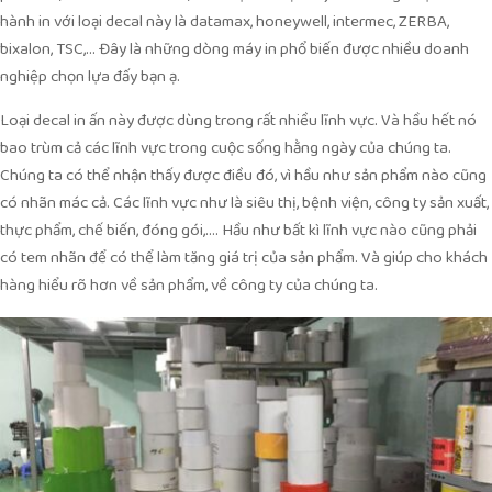
hành in với loại decal này là datamax, honeywell, intermec, ZERBA,
bixalon, TSC,… Đây là những dòng máy in phổ biến được nhiều doanh
nghiệp chọn lựa đấy bạn ạ.
Loại decal in ấn này được dùng trong rất nhiều lĩnh vực. Và hầu hết nó
bao trùm cả các lĩnh vực trong cuộc sống hằng ngày của chúng ta.
Chúng ta có thể nhận thấy được điều đó, vì hầu như sản phẩm nào cũng
có nhãn mác cả. Các lĩnh vực như là siêu thị, bệnh viện, công ty sản xuất,
thực phẩm, chế biến, đóng gói,…. Hầu như bất kì lĩnh vực nào cũng phải
có tem nhãn để có thể làm tăng giá trị của sản phẩm. Và giúp cho khách
hàng hiểu rõ hơn về sản phẩm, về công ty của chúng ta.