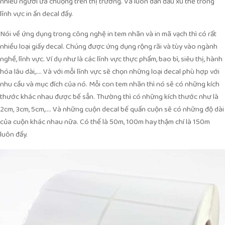
nhiều người ưa chuộng trên thị trường. Và luôn dẫn đầu xu thế trong
lĩnh vực in ấn decal đấy.
Nói về ứng dụng trong công nghệ in tem nhãn và in mã vạch thì có rất
nhiều loại giấy decal. Chúng được ứng dụng rộng rãi và tùy vào ngành
nghề, lĩnh vực. Ví dụ như là các lĩnh vực thực phẩm, bao bì, siêu thị, hành
hóa lâu dài,…. Và với mỗi lĩnh vực sẽ chọn những loại decal phù hợp với
nhu cầu và mục đích của nó. Mỗi con tem nhãn thì nó sẽ có những kích
thước khác nhau được bế sẵn. Thường thì có những kích thước như là
2cm, 3cm, 5cm,…. Và những cuộn decal bế quấn cuộn sẽ có những độ dài
của cuộn khác nhau nữa. Có thể là 50m, 100m hay thậm chí là 150m
luôn đấy.