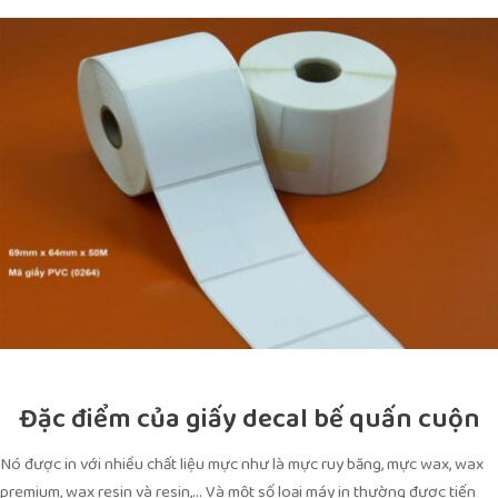
Đặc điểm của giấy decal bế quấn cuộn
Nó được in với nhiều chất liệu mực như là mực ruy băng, mực wax, wax
premium, wax resin và resin,… Và một số loại máy in thường được tiến