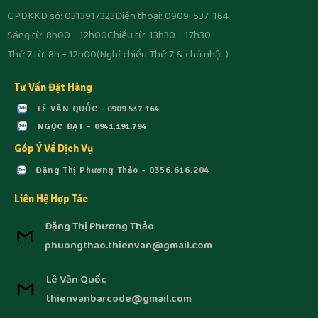
GPDKKD số: 0313917323
Điện thoại: 0909 .537 .164
Sáng từ: 8h00 ÷ 12h00
Chiều từ: 13h30 ÷ 17h30
Thứ 7 từ: 8h ÷ 12h00
(Nghỉ chiều Thứ 7 & chủ nhật )
Tư Vấn Đặt Hàng
LÊ VĂN QUỐC - 0909.537.164
NGỌC ĐẠT - 0941.191.794
Góp Ý Về Dịch Vụ
Đặng Thị Phương Thảo - 0356.616.204
Liên Hệ Hợp Tác
Đặng Thị Phương Thảo
phuongthao.thienvan@gmail.com
Lê Văn Quốc
thienvanbarcode@gmail.com